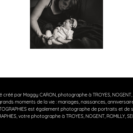
créé par Maggy CARON, photographe à TROYES, NOGENT, RO
ands moments de la vie : mariages, naissances, anniversair
GRAPHIES est également photographe de portraits et de sc
HIES, votre photographe à TROYES, NOGENT, ROMILLY, SENS