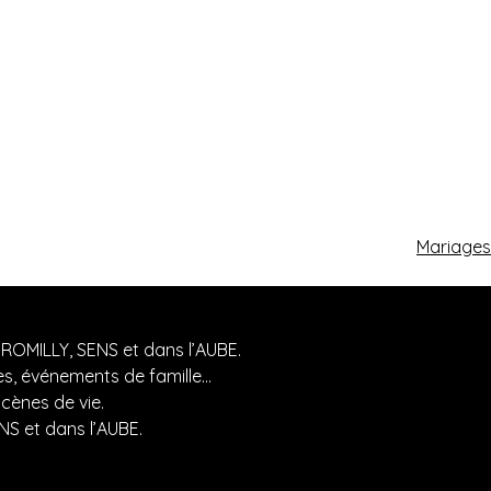
Mariages
MILLY, SENS et dans l’AUBE.
es, événements de famille…
ènes de vie.
 et dans l’AUBE.