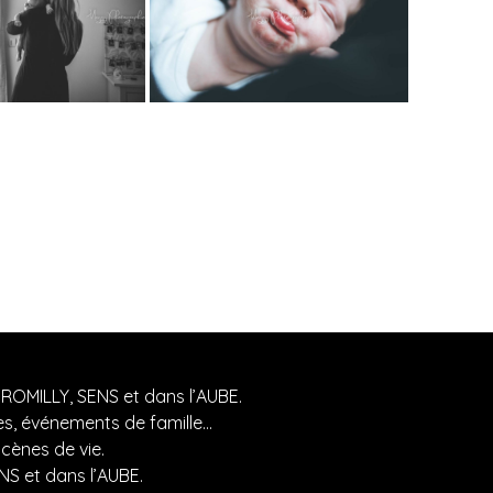
MILLY, SENS et dans l’AUBE.
es, événements de famille…
ènes de vie.
 et dans l’AUBE.